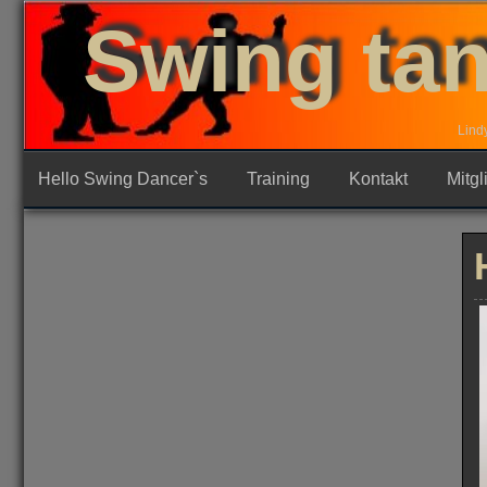
Skip
Swing tan
to
content
Lind
Hello Swing Dancer`s
Training
Kontakt
Mitgl