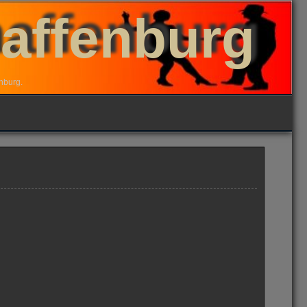
haffenburg
nburg.