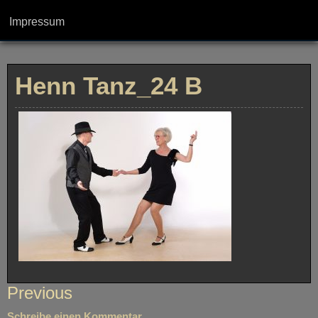
Impressum
Henn Tanz_24 B
Beitragsnavigation
Previous
Schreibe einen Kommentar